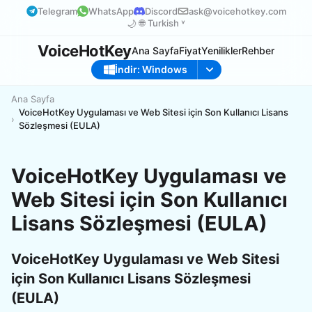
Telegram
WhatsApp
Discord
ask@voicehotkey.com
🌙
🌐
Turkish ˅
VoiceHotKey
Ana Sayfa
Fiyat
Yenilikler
Rehber
İndir: Windows
Ana Sayfa
VoiceHotKey Uygulaması ve Web Sitesi için Son Kullanıcı Lisans
Sözleşmesi (EULA)
VoiceHotKey Uygulaması ve
Web Sitesi için Son Kullanıcı
Lisans Sözleşmesi (EULA)
VoiceHotKey Uygulaması ve Web Sitesi
için Son Kullanıcı Lisans Sözleşmesi
(EULA)