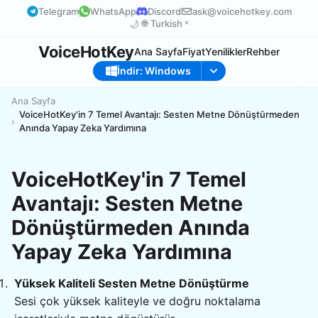
Telegram
WhatsApp
Discord
ask@voicehotkey.com
🌙
🌐
Turkish ˅
VoiceHotKey
Ana Sayfa
Fiyat
Yenilikler
Rehber
İndir: Windows
Ana Sayfa
VoiceHotKey'in 7 Temel Avantajı: Sesten Metne Dönüştürmeden
Anında Yapay Zeka Yardımına
VoiceHotKey'in 7 Temel
Avantajı: Sesten Metne
Dönüştürmeden Anında
Yapay Zeka Yardımına
Yüksek Kaliteli Sesten Metne Dönüştürme
Sesi çok yüksek kaliteyle ve doğru noktalama